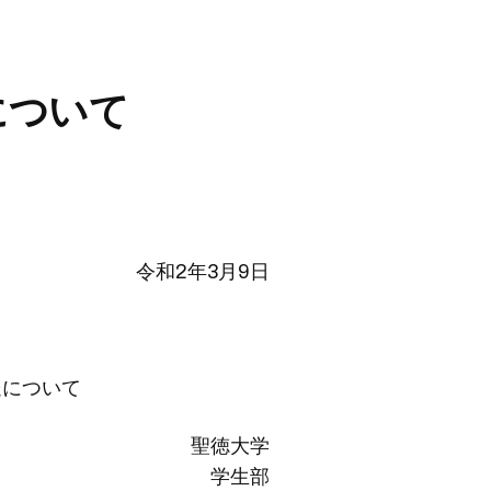
について
令和2年3月9日
送について
聖徳大学
学生部